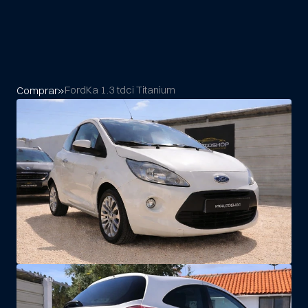
Ford
Ka 1.3 tdci Titanium
Comprar
»