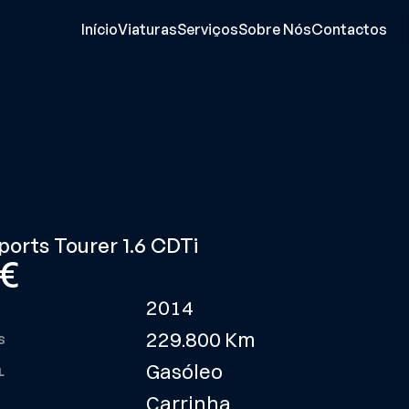
Início
Viaturas
Serviços
Sobre Nós
Contactos
ports Tourer 1.6 CDTi
€
2014
229.800 Km
S
Gasóleo
L
Carrinha