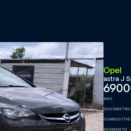
Opel
astra J S
6900
ANO
QUILÓMETRO
COMBUSTÍVE
SEGMENTO