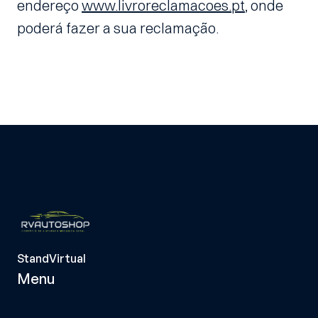
endereço 
www.livroreclamacoes.pt
, onde 
poderá fazer a sua reclamação.
StandVirtual
Menu
Página Inicial