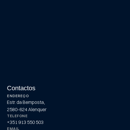
Viaturas
Serviços
Sobre Nós
Contactos
Termos e 
Condições
Política de 
Privacidade
Litígios de 
Consumo
Política de 
Cookies
Contactos
ENDEREÇO
Estr. da Bemposta,
2580-624 Alenquer
TELEFONE
+351 913 550 503
EMAIL